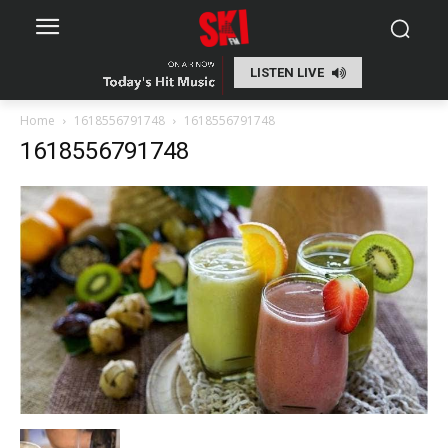
LISTEN LIVE
Home
1618556791748
1618556791748
1618556791748