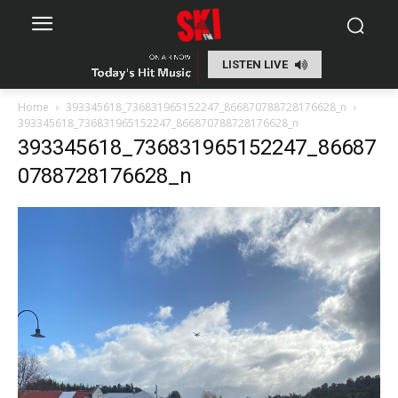
LISTEN LIVE
Home
393345618_736831965152247_866870788728176628_n
393345618_736831965152247_866870788728176628_n
393345618_736831965152247_86687
0788728176628_n