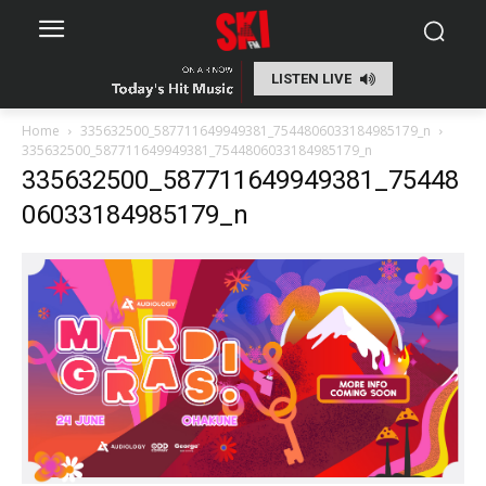
LISTEN LIVE
Home
335632500_587711649949381_7544806033184985179_n
335632500_587711649949381_7544806033184985179_n
335632500_587711649949381_75448
06033184985179_n