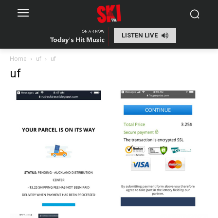
LISTEN LIVE
Home
uf
uf
uf